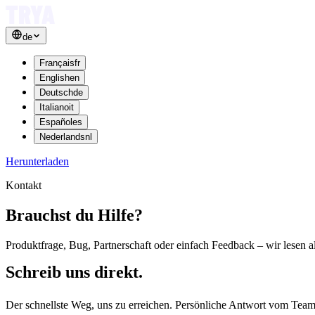
de
Français
fr
English
en
Deutsch
de
Italiano
it
Español
es
Nederlands
nl
Herunterladen
Kontakt
Brauchst du
Hilfe?
Produktfrage, Bug, Partnerschaft oder einfach Feedback – wir lesen al
Schreib uns direkt.
Der schnellste Weg, uns zu erreichen. Persönliche Antwort vom Tea