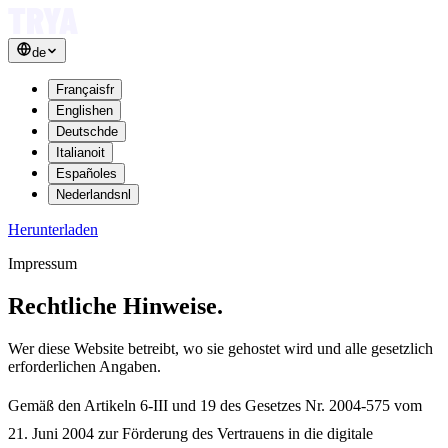
de
Français
fr
English
en
Deutsch
de
Italiano
it
Español
es
Nederlands
nl
Herunterladen
Impressum
Rechtliche
Hinweise.
Wer diese Website betreibt, wo sie gehostet wird und alle gesetzlich
erforderlichen Angaben.
Gemäß den Artikeln 6-III und 19 des Gesetzes Nr. 2004-575 vom
21. Juni 2004 zur Förderung des Vertrauens in die digitale