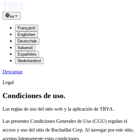
es
Français
fr
English
en
Deutsch
de
Italiano
it
Español
es
Nederlands
nl
Descargar
Legal
Condiciones
de uso.
Las reglas de uso del sitio web y la aplicación de TRYA.
Las presentes Condiciones Generales de Uso (CGU) regulan el
acceso y uso del sitio de Buchaillat Corp. Al navegar por este sitio,
aceptas íntegramente estas condiciones.