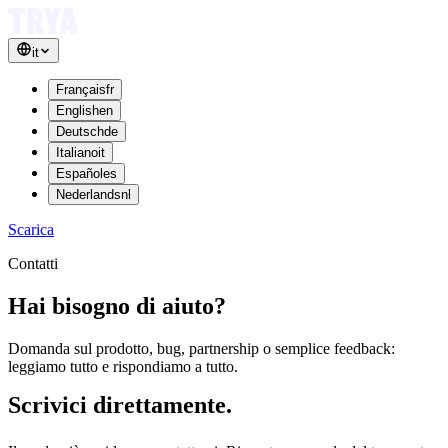
it
Français
fr
English
en
Deutsch
de
Italiano
it
Español
es
Nederlands
nl
Scarica
Contatti
Hai bisogno
di aiuto?
Domanda sul prodotto, bug, partnership o semplice feedback:
leggiamo tutto e rispondiamo a tutto.
Scrivici direttamente.