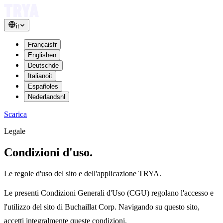
it
Français
fr
English
en
Deutsch
de
Italiano
it
Español
es
Nederlands
nl
Scarica
Legale
Condizioni
d'uso.
Le regole d'uso del sito e dell'applicazione TRYA.
Le presenti Condizioni Generali d'Uso (CGU) regolano l'accesso e
l'utilizzo del sito di Buchaillat Corp. Navigando su questo sito,
accetti integralmente queste condizioni.