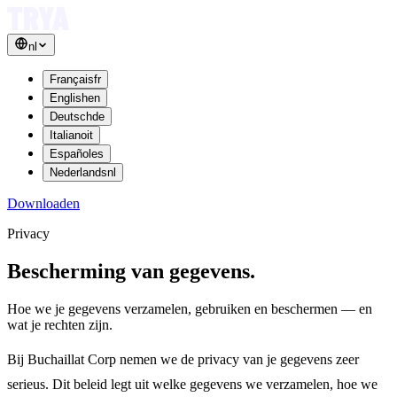
nl
Français
fr
English
en
Deutsch
de
Italiano
it
Español
es
Nederlands
nl
Downloaden
Privacy
Bescherming van
gegevens.
Hoe we je gegevens verzamelen, gebruiken en beschermen — en
wat je rechten zijn.
Bij Buchaillat Corp nemen we de privacy van je gegevens zeer
serieus. Dit beleid legt uit welke gegevens we verzamelen, hoe we