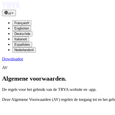
nl
Français
fr
English
en
Deutsch
de
Italiano
it
Español
es
Nederlands
nl
Downloaden
AV
Algemene
voorwaarden.
De regels voor het gebruik van de TRYA-website en -app.
Deze Algemene Voorwaarden (AV) regelen de toegang tot en het gebru